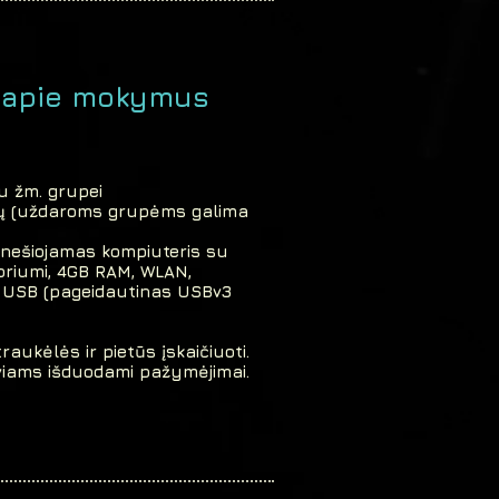
a apie mokymus
u žm. grupei
ių (uždaroms grupėms galima
 nešiojamas kompiuteris su
oriumi, 4GB RAM, WLAN,
š USB (pageidautinas USBv3
raukėlės ir pietūs įskaičiuoti.
viams išduodami pažymėjimai.