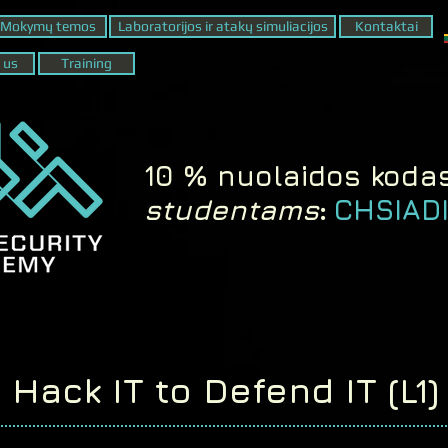
Mokymų temos
Laboratorijos ir atakų simuliacijos
Kontaktai
 us
Training
10 % nuolaidos koda
studentams
CHSIADI
:
Hack IT to Defend IT (L1)