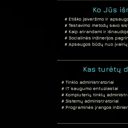
Ko Jūs iš
# Etiško įsiveržimo ir apsau
# Testavimo metodų savo sist
# Kaip atrandami ir išnaudo
# Socialinės inžinerijos pagri
# Apsaugos būdų nuo įvairių
Kas turėtų d
# Tinklo administratoriai
# IT saugumo entuziastai
# Kompiuterių tinklų administrat
# Sistemų administratoriai
# Programinės įrangos inžinier