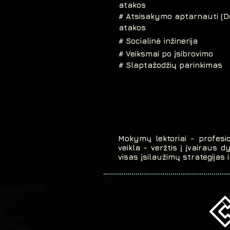
atakos
# Atsisakymo aptarnauti (D
atakos
# Socialinė inžinerija
# Veiksmai po įsibrovimo
# Slaptažodžių parinkimas
Mokymų lektoriai - profesion
veikla - veržtis į įvairaus d
visas įsilaužimų strategijas 