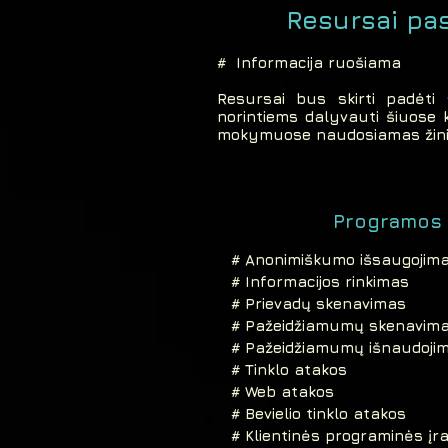
Resursai pa
# Informacija ruošiama
Resursai bus skirti padėti 
norintiems dalyvauti šiuose 
mokymuose naudosiamas žini
Programos 
# Anonimiškumo išsaugojim
# Informacijos rinkimas
# Prievadų skenavimas
# Pažeidžiamumų skenavim
# Pažeidžiamumų išnaudoji
# Tinklo atakos
# Web atakos
# Bevielio tinklo atakos
# Klientinės programinės įr