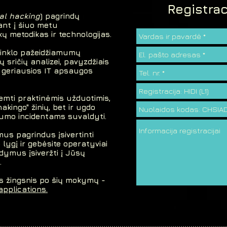
Registrac
al hacking
) pagrindų
ant į šiuo metu
ų metodikas ir technologijas.
tinklo pažeidžiamumų
 sričių analizei, pavyzdžiais
s geriausios IT apsaugos
emti praktinėmis užduotimis,
hakingo" žinių, bet ir ugdo
gumo incidentams suvaldyti.
us pagrindus įsivertinti
lygį ir gebėsite operatyviai
ndymus įsiveržti į Jūsų
.
tas žingsnis po šių mokymų -
applications.