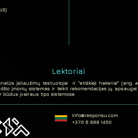
oS)
Lektoriai
alūs įsilaužimų testuotojai ir "etiškieji hakeriai" (ang.
e
ydžio įmonių sistemas ir teikti rekomendacijas jų apsaugai s
ir būdus įvairaus tipo sistemose.
info@responsu.com
+370 6 888 1450