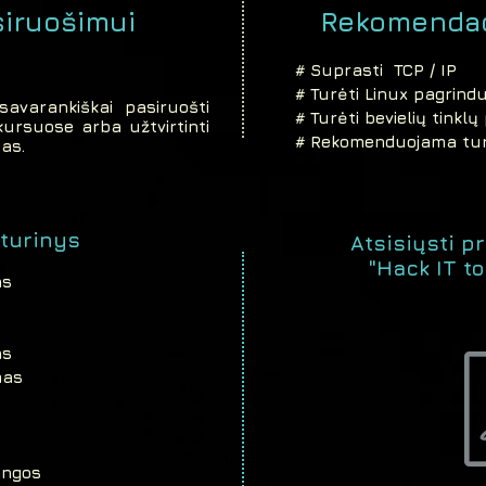
siruošimui
Rekomendac
# Suprasti TCP / IP
# Turėti Linux pagrind
savarankiškai pasiruošti
# Turėti bevielių tinkl
kursuose arba užtvirtinti
# Rekomenduojama tur
as.
turinys
Atsisiųsti 
"Hack IT to
as
as
mas
angos