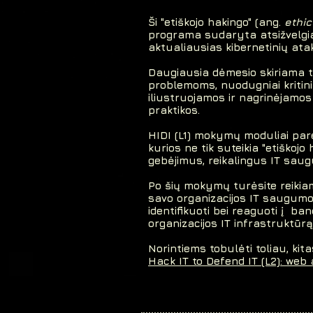
Ši "etiškojo hakingo" (ang.
ethic
programa sudaryta atsižvelgi
aktualiausias kibernetinių atak
Daugiausia dėmesio skiriama 
problemoms, nuodugniai kritinių
iliustruojamos ir nagrinėjamo
praktikos.
HIDI (L1) mokymų moduliai par
kurios ne tik suteikia "etiškojo 
gebėjimus, reikalingus IT sau
Po šių mokymų turėsite reikiam
savo organizacijos IT saugumo 
identifikuoti bei reaguoti į ba
organizacijos IT infrastruktūrą
Norintiems tobulėti toliau, ki
Hack IT to Defend IT (L2): web 