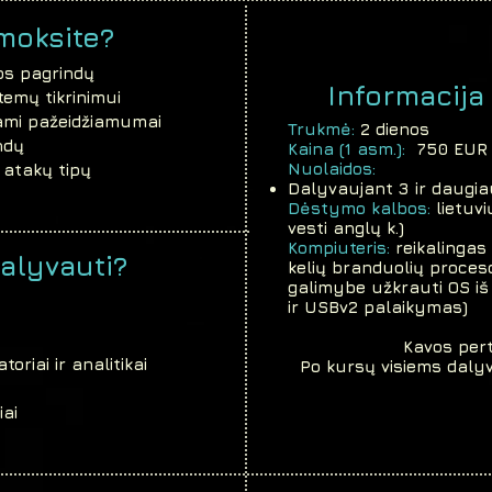
moksite?
gos pagrindų
Informacij
emų tikrinimui
jami pažeidžiamumai
Trukmė:
2 dienos
ndų
Kaina (1 asm.):
750 EUR
Nuolaidos:
 atakų tipų
Dalyvaujant 3 ir daugia
Dėstymo kalbos:
lietuv
vesti anglų k.)
Kompiuteris:
reikalingas
alyvauti?
kelių branduolių proces
galimybe užkrauti OS i
ir USBv2 palaikymas)​
Kavos pert
oriai ir analitikai
Po kursų visiems daly
iai