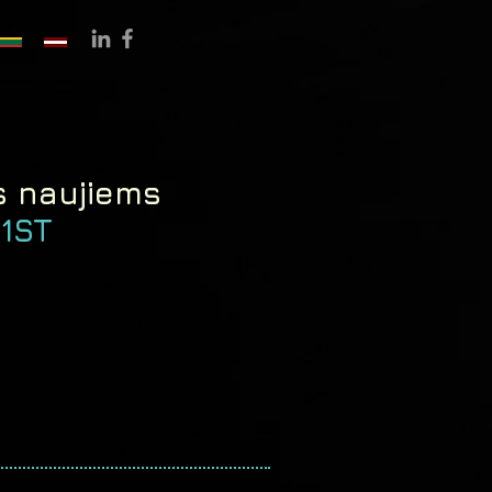
s naujiems
1ST