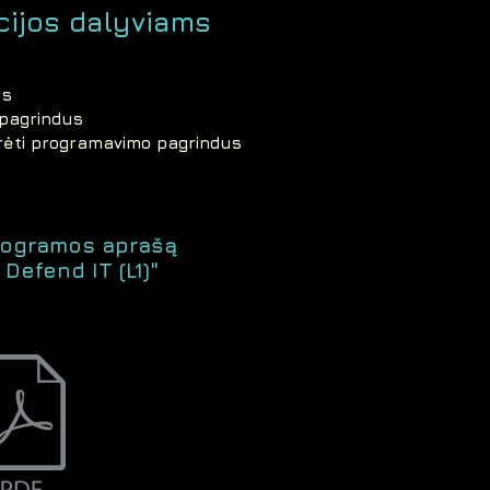
ijos dalyviams
us
ų pagrindus
ėti programavimo pagrindus
programos aprašą
 Defend IT (L1)"